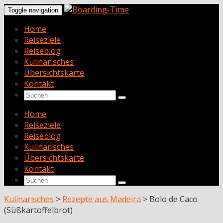
Toggle navigation
Home
Reiseziele
Reiseblog
Kulinarisches
Übersichtskarte
Kontakt
Home
Reiseziele
Reiseblog
Kulinarisches
Übersichtskarte
Kontakt
Kulinarisches
>
Rezepte aus Madeira
>
Bolo de Caco
(Süßkartoffelbrot)