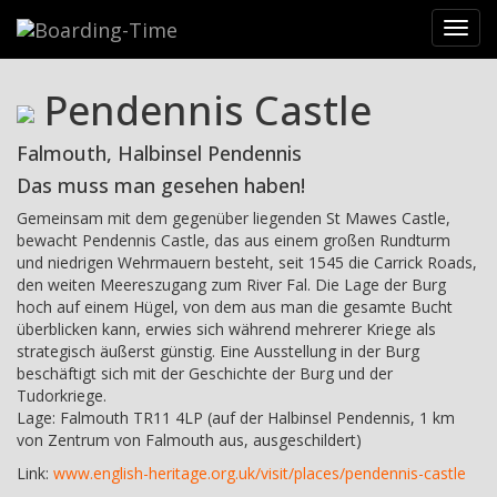
Reiseziele
>
Britische Inseln
>
Devon & Cornwall
>
Cornwall &
Toggl
Bodmin Moor
>
Pendennis Castle
navig
Pendennis Castle
Falmouth, Halbinsel Pendennis
Das muss man gesehen haben!
Gemeinsam mit dem gegenüber liegenden St Mawes Castle,
bewacht Pendennis Castle, das aus einem großen Rundturm
und niedrigen Wehrmauern besteht, seit 1545 die Carrick Roads,
den weiten Meereszugang zum River Fal. Die Lage der Burg
hoch auf einem Hügel, von dem aus man die gesamte Bucht
überblicken kann, erwies sich während mehrerer Kriege als
strategisch äußerst günstig. Eine Ausstellung in der Burg
beschäftigt sich mit der Geschichte der Burg und der
Tudorkriege.
Lage: Falmouth TR11 4LP (auf der Halbinsel Pendennis, 1 km
von Zentrum von Falmouth aus, ausgeschildert)
Link:
www.english-heritage.org.uk/visit/places/pendennis-castle