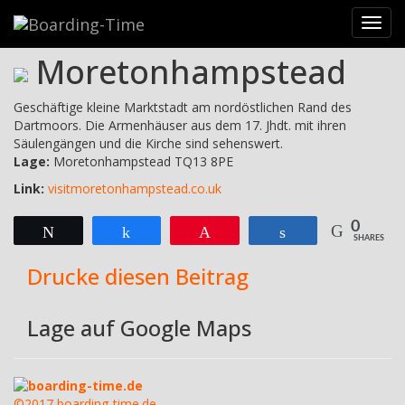
Reiseziele
>
Britische Inseln
>
Devon & Cornwall
>
Devon &
Toggl
Dartmoor
>
Moretonhampstead
navig
Moretonhampstead
Geschäftige kleine Marktstadt am nordöstlichen Rand des
Dartmoors. Die Armenhäuser aus dem 17. Jhdt. mit ihren
Säulengängen und die Kirche sind sehenswert.
Lage:
Moretonhampstead TQ13 8PE
Link:
visitmoretonhampstead.co.uk
0
Twittern
Teilen
Pin
Teilen
SHARES
Drucke diesen Beitrag
Lage auf Google Maps
boarding-time.de
©2017 boarding-time.de