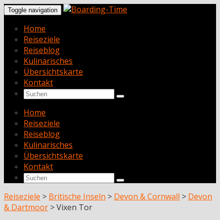
Toggle navigation
Home
Reiseziele
Reiseblog
Kulinarisches
Übersichtskarte
Kontakt
Home
Reiseziele
Reiseblog
Kulinarisches
Übersichtskarte
Kontakt
Reiseziele
>
Britische Inseln
>
Devon & Cornwall
>
Devon
& Dartmoor
>
Vixen Tor