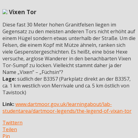
Vixen Tor
Diese fast 30 Meter hohen Granitfelsen liegen im
Gegensatz zu den meisten anderen Tors nicht erhöht auf
einem Hügel sondern etwas unterhalb der Straße. Um die
Felsen, die einem Kopf mit Mütze ähneln, ranken sich
viele Gespenstergeschichten. Es heißt, eine böse Hexe
versuche, arglose Wanderer in den benachbarten Vixen
Tor-Sumpf zu locken. Vielleicht stammt daher ja der
Name „Vixen“ – „Füchsin“?
Lage:
südlich der B3357 (Parkplatz direkt an der B3357,
ca. 1 km westlich von Merrivale und ca. 5 km östlich von
Tavistock)
Link:
www.dartmoor.gov.uk/learningabout/lab-
studentarea/dartmoor-legends/the-legend-of-vixan-tor
Twittern
Teilen
Pin