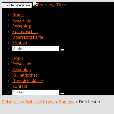
Toggle navigation
Home
Reiseziele
Reiseblog
Kulinarisches
Übersichtskarte
Kontakt
Home
Reiseziele
Reiseblog
Kulinarisches
Übersichtskarte
Kontakt
Reiseziele
>
Britische Inseln
>
England
>
Dorchester