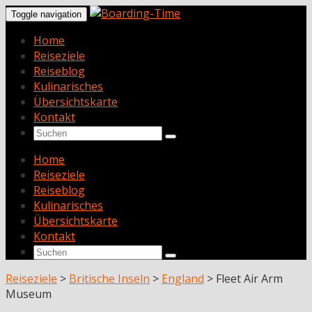
Toggle navigation
Home
Reiseziele
Reiseblog
Kulinarisches
Übersichtskarte
Kontakt
Home
Reiseziele
Reiseblog
Kulinarisches
Übersichtskarte
Kontakt
Reiseziele
>
Britische Inseln
>
England
>
Fleet Air Arm
Museum