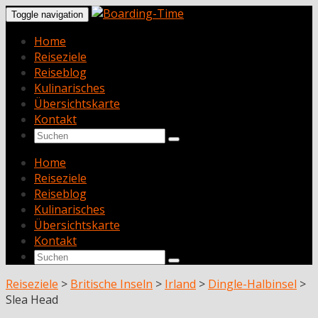
Toggle navigation
Home
Reiseziele
Reiseblog
Kulinarisches
Übersichtskarte
Kontakt
Home
Reiseziele
Reiseblog
Kulinarisches
Übersichtskarte
Kontakt
Reiseziele
>
Britische Inseln
>
Irland
>
Dingle-Halbinsel
>
Slea Head