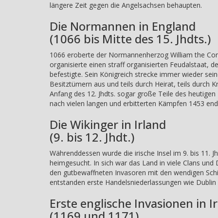
längere Zeit gegen die Angelsachsen behaupten.
Die Normannen in England
(1066 bis Mitte des 15. Jhdts.)
1066 eroberte der Normannenherzog William the Co
organisierte einen straff organisierten Feudalstaat, 
befestigte. Sein Königreich strecke immer wieder sei
Besitztümern aus und teils durch Heirat, teils durch 
Anfang des 12. Jhdts. sogar große Teile des heutigen 
nach vielen langen und erbitterten Kämpfen 1453 endg
Die Wikinger in Irland
(9. bis 12. Jhdt.)
Währenddessen wurde die irische Insel im 9. bis 11. J
heimgesucht. In sich war das Land in viele Clans und 
den gutbewaffneten Invasoren mit den wendigen Schi
entstanden erste Handelsniederlassungen wie Dublin 
Erste englische Invasionen in I
(1169 und 1171)