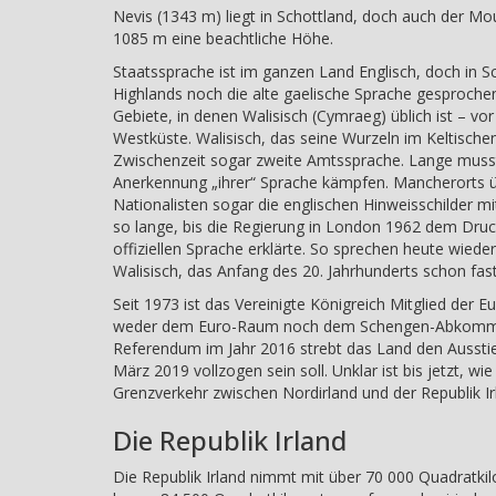
Nevis (1343 m) liegt in Schottland, doch auch der M
1085 m eine beachtliche Höhe.
Staatssprache ist im ganzen Land Englisch, doch in Sc
Highlands noch die alte gaelische Sprache gesprochen
Gebiete, in denen Walisisch (Cymraeg) üblich ist – vo
Westküste. Walisisch, das seine Wurzeln im Keltischen 
Zwischenzeit sogar zweite Amtssprache. Lange musste
Anerkennung „ihrer“ Sprache kämpfen. Mancherorts 
Nationalisten sogar die englischen Hinweisschilder m
so lange, bis die Regierung in London 1962 dem Druc
offiziellen Sprache erklärte. So sprechen heute wieder
Walisisch, das Anfang des 20. Jahrhunderts schon fa
Seit 1973 ist das Vereinigte Königreich Mitglied der E
weder dem Euro-Raum noch dem Schengen-Abkomme
Referendum im Jahr 2016 strebt das Land den Ausstieg
März 2019 vollzogen sein soll. Unklar ist bis jetzt, wie
Grenzverkehr zwischen Nordirland und der Republik Ir
Die Republik Irland
Die Republik Irland nimmt mit über 70 000 Quadratki