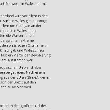
ount Snowdon in Wales hat mit
hottland wird vor allem in den
. Auch in Wales gibt es einige
r allem um Cardigan an der
hat, ist in Wales in der
n die Waliser für die
übersprühten extreme
it den walisischen Ortsnamen –
k nachgab und Walisisch zur
 fast ein Viertel der Bevölkerung
st am Aussterben war.
uropäischen Union, ist aber
n beigetreten. Nach einem
 aus der EU an (Brexit), der im
 sich der Brexit auf den
land auswirken wird.
lometern den größten Teil der