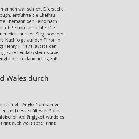
ormannen war schlicht Eifersucht
ough, entführte die Ehefrau
örnte Ehemann den Feind nach
arl of Pembroke suchte. Die
nen nicht nur den Sieg, sondern
ie Nachfolge auf den Thron in
s Henry II. 1171 läutete den
 englische Feudalsystem wurde
ngländer in Irland richtig Fuß
nd Wales durch
ch immer mehr Anglo-Normannen
bert und dessen ältester Sohn
alisischen Abhängigkeit wurde es
Prinz auch walisischer Prinz