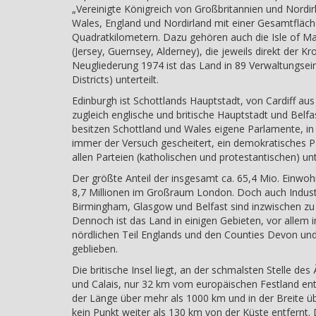
„Vereinigte Königreich von Großbritannien und Nordir
Wales, England und Nordirland mit einer Gesamtfläc
Quadratkilometern. Dazu gehören auch die Isle of Ma
(Jersey, Guernsey, Alderney), die jeweils direkt der Kr
Neugliederung 1974 ist das Land in 89 Verwaltungsei
Districts) unterteilt.
Edinburgh ist Schottlands Hauptstadt, von Cardiff aus
zugleich englische und britische Hauptstadt und Belfa
besitzen Schottland und Wales eigene Parlamente, in 
immer der Versuch gescheitert, ein demokratisches 
allen Parteien (katholischen und protestantischen) unt
Der größte Anteil der insgesamt ca. 65,4 Mio. Einwohn
8,7 Millionen im Großraum London. Doch auch Industr
Birmingham, Glasgow und Belfast sind inzwischen zu
Dennoch ist das Land in einigen Gebieten, vor allem 
nördlichen Teil Englands und den Counties Devon und
geblieben.
Die britische Insel liegt, an der schmalsten Stelle d
und Calais, nur 32 km vom europäischen Festland entf
der Länge über mehr als 1000 km und in der Breite übe
kein Punkt weiter als 130 km von der Küste entfernt.