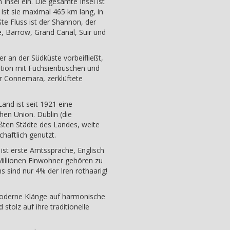
nsel ein. Die gesamte Insel ist
ist sie maximal 465 km lang, in
e Fluss ist der Shannon, der
ne, Barrow, Grand Canal, Suir und
er an der Südküste vorbeifließt,
tation mit Fuchsienbüschen und
r Connemara, zerklüftete
and ist seit 1921 eine
hen Union. Dublin (die
ßten Städte des Landes, weite
chaftlich genutzt.
 ist erste Amtssprache, Englisch
illionen Einwohner gehören zu
s sind nur 4% der Iren rothaarig!
 moderne Klänge auf harmonische
stolz auf ihre traditionelle