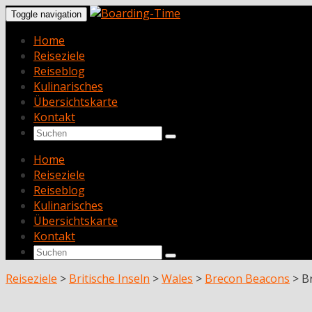
Toggle navigation
Home
Reiseziele
Reiseblog
Kulinarisches
Übersichtskarte
Kontakt
Home
Reiseziele
Reiseblog
Kulinarisches
Übersichtskarte
Kontakt
Reiseziele
>
Britische Inseln
>
Wales
>
Brecon Beacons
>
Br