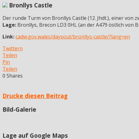
Bronllys Castle
Der runde Turm von Bronllys Castle (12. Jhdt.), einer von z
Lage:
Bronllys, Brecon LD3 0HL (an der A479 östlich von B
Link:
cadw.gov.wales/daysout/bronllys-castle/?lang=en
Twittern
Teilen
Pin
Teilen
0
Shares
Drucke diesen Beitrag
Bild-Galerie
Lage auf Google Maps