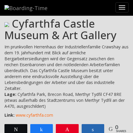
Reiseziele
>
Britische Inseln
>
Wales
>
Brecon Beacons
>
Toggl
Cyfarthfa Castle Museum & Art Gallery
navig
Cyfarthfa Castle
Museum & Art Gallery
Im prunkvollen Herrenhaus der Industriellenfamilie Crawshay aus
dem 19. Jahrhundert mit Blick auf ärmliche
Bergarbeitersiedlungen wird der Gegensatz zwischen den
reichen Eisenbaronen und den notleidenden Arbeiterfamilien
überdeutlich. Das Cyfarthfa Castle Museum besitzt unter
anderem eine eindrucksvolle Ausstellung über die
Lebensbedingungen der Arbeiter und über das industrielle
Zeitalter.
Lage:
Cyfarthfa Park, Brecon Road, Merthyr Tydfil CF47 8RE
(etwas außerhalb des Stadtzentrums von Merthyr Tydfil an der
A470, ausgeschildert)
Link:
www.cyfarthfa.com
0
Twittern
Teilen
Pin
Teilen
SHARES