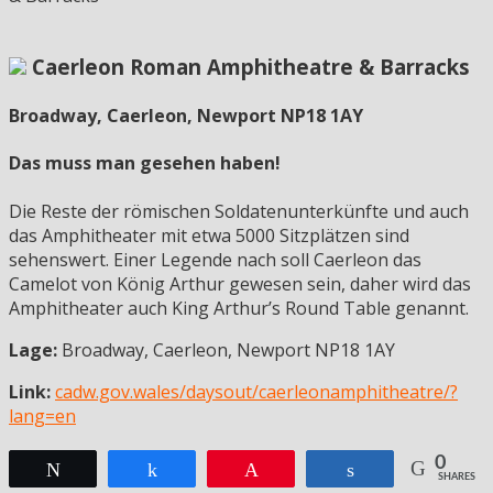
Caerleon Roman Amphitheatre & Barracks
Broadway, Caerleon, Newport NP18 1AY
Das muss man gesehen haben!
Die Reste der römischen Soldatenunterkünfte und auch
das Amphitheater mit etwa 5000 Sitzplätzen sind
sehenswert. Einer Legende nach soll Caerleon das
Camelot von König Arthur gewesen sein, daher wird das
Amphitheater auch King Arthur’s Round Table genannt.
Lage:
Broadway, Caerleon, Newport NP18 1AY
Link:
cadw.gov.wales/daysout/caerleonamphitheatre/?
lang=en
0
Twittern
Teilen
Pin
Teilen
SHARES