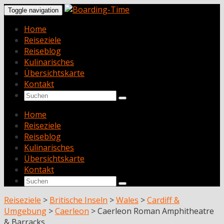
Toggle navigation
Home
Reiseziele
Reiseblog
Kulinarisches
Übersichtskarte
Kontakt
Home
Reiseziele
Reiseblog
Kulinarisches
Übersichtskarte
Kontakt
Reiseziele
>
Britische Inseln
>
Wales
>
Cardiff &
Umgebung
>
Caerleon
>
Caerleon Roman Amphitheatre
& Barracks