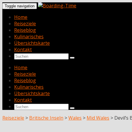
Toggle navigation
Home
Reiseziele
Reiseblog
Kulinarisches
Übersichtskarte
Kontakt
Home
Reiseziele
Reiseblog
Kulinarisches
Übersichtskarte
Kontakt
Reiseziele
>
Britische Inseln
>
Wales
>
Mid Wales
>
Devil’s