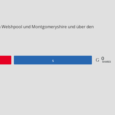
von Welshpool und Montgomeryshire und über den
0
Teilen
SHARES