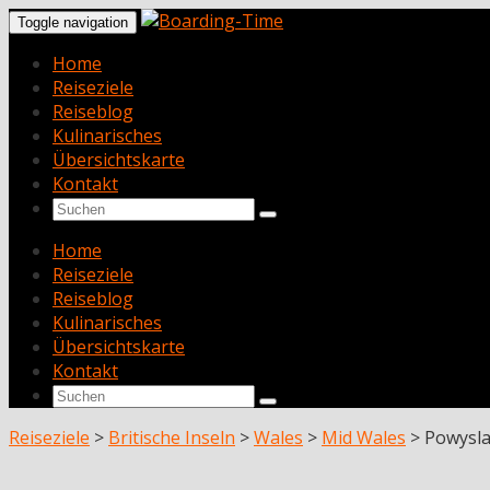
Toggle navigation
Home
Reiseziele
Reiseblog
Kulinarisches
Übersichtskarte
Kontakt
Home
Reiseziele
Reiseblog
Kulinarisches
Übersichtskarte
Kontakt
Reiseziele
>
Britische Inseln
>
Wales
>
Mid Wales
>
Powysl