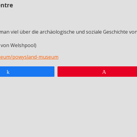
ntre
man viel über die archäologische und soziale Geschichte 
e von Welshpool)
museum/powysland-museum
Teilen
Pin