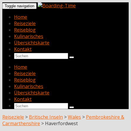
Toggle navigation
Home
Reiseziele
Reiseblog
Kulinarisches
Übersichtskarte
Kontakt
Home
Reiseziele
Reiseblog
Kulinarisches
Übersichtskarte
Kontakt
Reiseziele
>
Britische Inseln
>
Wales
>
Pembrokeshire &
Carmarthenshire
>
Haverfordwest