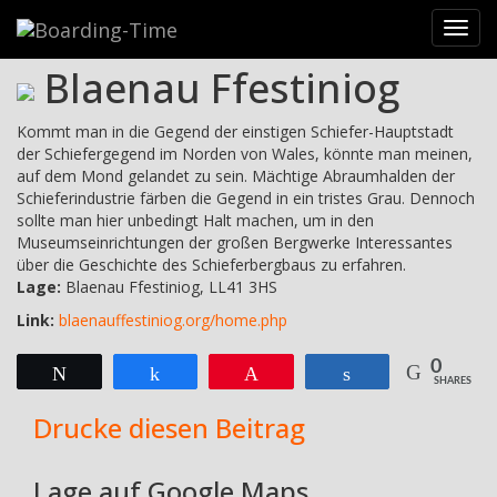
Reiseziele
>
Britische Inseln
>
Wales
>
Snowdonia National Park
Toggl
>
Blaenau Ffestiniog
navig
Blaenau Ffestiniog
Kommt man in die Gegend der einstigen Schiefer-Hauptstadt
der Schiefergegend im Norden von Wales, könnte man meinen,
auf dem Mond gelandet zu sein. Mächtige Abraumhalden der
Schieferindustrie färben die Gegend in ein tristes Grau. Dennoch
sollte man hier unbedingt Halt machen, um in den
Museumseinrichtungen der großen Bergwerke Interessantes
über die Geschichte des Schieferbergbaus zu erfahren.
Lage:
Blaenau Ffestiniog, LL41 3HS
Link:
blaenauffestiniog.org/home.php
0
Twittern
Teilen
Pin
Teilen
SHARES
Drucke diesen Beitrag
Lage auf Google Maps