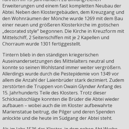
Erweiterungen und einem fast kompletten Neubau der
Abtei. Neben den Klostergebäuden, dem Kreuzgang und
den Wohnräumen der Mönche wurde 1269 mit dem Bau
einer neuen und größeren Klosterkirche im gotischen
„decorated style“ begonnen. Die Kirche in Kreuzform mit
Mittelschiff, 2 Seitenschiffen mit je 2 Kapellen und
Chorraum wurde 1301 fertiggestellt.
Tintern blieb in den ständigen kriegerischen
Auseinandersetzungen des Mittelalters neutral und
konnte so seinen Wohlstand immer weiter vergrößern.
Allerdings wurde durch die Pestepidemie von 1349 vor
allem die Anzahl der Laienbrüder stark dezimiert. Zudem
zerstörten die Truppen von Owain Glyndwr Anfang des
15. Jahrhunderts Teile des Klosters. Trotz dieser
Schicksalsschläge konnten die Brüder die Abtei wieder
aufbauen – wobei auch die im Kloster aufbewahrte
Marienstatue beitrug, die Pilger und deren Spenden
anlockte und die heute im Südgang der Abtei steht.
Als im Jahr 1536 das Kloster, in dem neben Abt Wyche