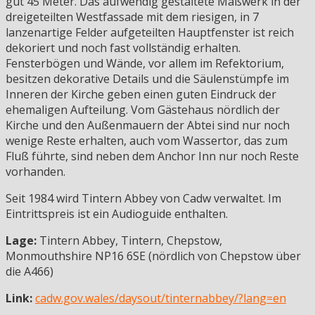
gut 45 Meter. Das aufwendig gestaltete Maßwerk in der
dreigeteilten Westfassade mit dem riesigen, in 7
lanzenartige Felder aufgeteilten Hauptfenster ist reich
dekoriert und noch fast vollständig erhalten.
Fensterbögen und Wände, vor allem im Refektorium,
besitzen dekorative Details und die Säulenstümpfe im
Inneren der Kirche geben einen guten Eindruck der
ehemaligen Aufteilung. Vom Gästehaus nördlich der
Kirche und den Außenmauern der Abtei sind nur noch
wenige Reste erhalten, auch vom Wassertor, das zum
Fluß führte, sind neben dem Anchor Inn nur noch Reste
vorhanden.
Seit 1984 wird Tintern Abbey von Cadw verwaltet. Im
Eintrittspreis ist ein Audioguide enthalten.
Lage:
Tintern Abbey, Tintern, Chepstow,
Monmouthshire NP16 6SE (nördlich von Chepstow über
die A466)
Link:
cadw.gov.wales/daysout/tinternabbey/?lang=en