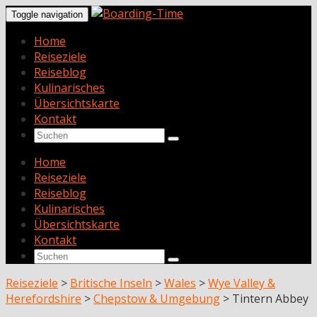
Toggle navigation
Home
Reiseziele
Reiseblog
Kulinarisches
Übersichtskarte
Kontakt
Home
Reiseziele
Reiseblog
Kulinarisches
Übersichtskarte
Kontakt
Reiseziele
>
Britische Inseln
>
Wales
>
Wye Valley &
Herefordshire
>
Chepstow & Umgebung
>
Tintern Abbey