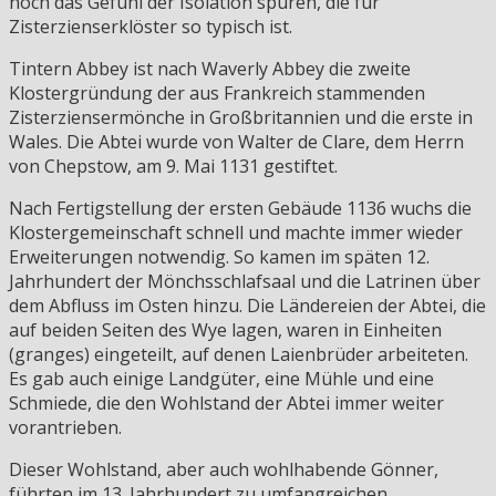
noch das Gefühl der Isolation spüren, die für
Zisterzienserklöster so typisch ist.
Tintern Abbey ist nach Waverly Abbey die zweite
Klostergründung der aus Frankreich stammenden
Zisterziensermönche in Großbritannien und die erste in
Wales. Die Abtei wurde von Walter de Clare, dem Herrn
von Chepstow, am 9. Mai 1131 gestiftet.
Nach Fertigstellung der ersten Gebäude 1136 wuchs die
Klostergemeinschaft schnell und machte immer wieder
Erweiterungen notwendig. So kamen im späten 12.
Jahrhundert der Mönchsschlafsaal und die Latrinen über
dem Abfluss im Osten hinzu. Die Ländereien der Abtei, die
auf beiden Seiten des Wye lagen, waren in Einheiten
(granges) eingeteilt, auf denen Laienbrüder arbeiteten.
Es gab auch einige Landgüter, eine Mühle und eine
Schmiede, die den Wohlstand der Abtei immer weiter
vorantrieben.
Dieser Wohlstand, aber auch wohlhabende Gönner,
führten im 13. Jahrhundert zu umfangreichen