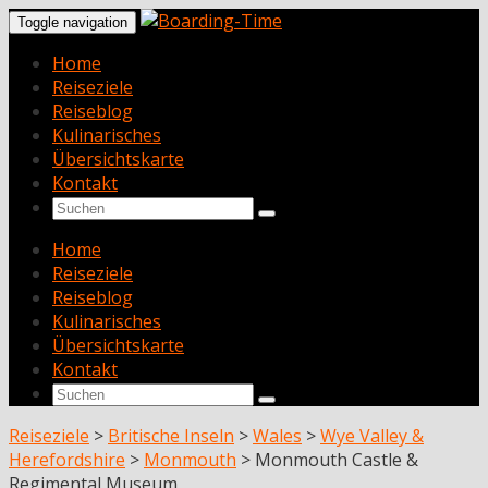
Toggle navigation
Home
Reiseziele
Reiseblog
Kulinarisches
Übersichtskarte
Kontakt
Home
Reiseziele
Reiseblog
Kulinarisches
Übersichtskarte
Kontakt
Reiseziele
>
Britische Inseln
>
Wales
>
Wye Valley &
Herefordshire
>
Monmouth
>
Monmouth Castle &
Regimental Museum