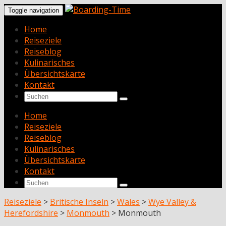
Toggle navigation
Home
Reiseziele
Reiseblog
Kulinarisches
Übersichtskarte
Kontakt
Home
Reiseziele
Reiseblog
Kulinarisches
Übersichtskarte
Kontakt
Reiseziele
>
Britische Inseln
>
Wales
>
Wye Valley &
Herefordshire
>
Monmouth
>
Monmouth