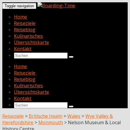
Toggle navigation
Home
Reiseziele
Reiseblog
Kulinarisches
Übersichtskarte
Kontakt
Home
Reiseziele
Reiseblog
Kulinarisches
Übersichtskarte
Kontakt
Reiseziele
>
Britische Inseln
>
Wales
>
Wye Valley &
Herefordshire
>
Monmouth
>
Nelson Museum & Local
History Centre