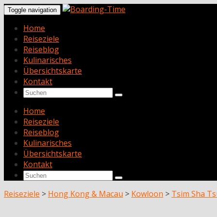
Toggle navigation
Home
Reiseziele
Reiseblog
Kulinarisches
Übersichtskarte
Kontakt
Home
Reiseziele
Reiseblog
Kulinarisches
Übersichtskarte
Kontakt
Reiseziele
>
Hong Kong & Macau
>
Kowloon
>
Tsim Sha Tsu