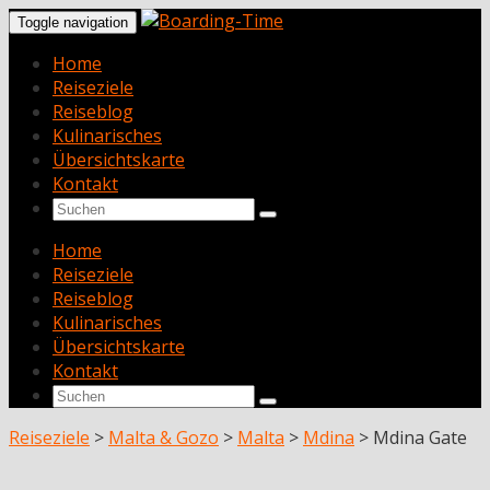
Toggle navigation
Home
Reiseziele
Reiseblog
Kulinarisches
Übersichtskarte
Kontakt
Home
Reiseziele
Reiseblog
Kulinarisches
Übersichtskarte
Kontakt
Reiseziele
>
Malta & Gozo
>
Malta
>
Mdina
>
Mdina Gate