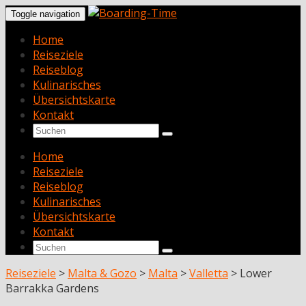
Toggle navigation
Home
Reiseziele
Reiseblog
Kulinarisches
Übersichtskarte
Kontakt
Home
Reiseziele
Reiseblog
Kulinarisches
Übersichtskarte
Kontakt
Reiseziele
>
Malta & Gozo
>
Malta
>
Valletta
>
Lower
Barrakka Gardens