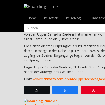
Reiseziele
>
Malta & Gozo
>
Malta
>
Valletta
>
Upper
Upper Barrakka G
Home
Reiseziele
Reiseblog
Kulinarisch
Upper Barrakka Gardens, St. Ursula Stree
Valletta
Von den Upper Barrakka Gardens hat man einen wund
Great Harbour und die „Three Cities“.
Die Gärten dienten ursprünglich als Privatgärten für di
deren Herberge in der Nähe liegt. Erst seit 1824 ist de
zugänglich. Schöne Bogengänge begrenzen den Garten,
ein Springbrunnen.
Lage:
Upper Barrakka Gardens, St. Ursula Street/Triq S
neben der Auberge des Castille et Léon)
Link:
www.visitmalta.com/de/info/upperbarraccagar
Twittern
Teilen
Pin
boarding-time.de