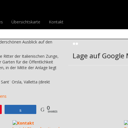
 Barrakka Gardens
ardens
Drucke diesen Be
es
Übersichtskarte
Kontakt
t/Triq Santˈ Orsla,
Bild-Galerie
erschönen Ausblick auf den
Lage auf Google
e Ritter der Italienischen Zunge,
r Garten für die Öffentlichkeit
 in der Mitte der Anlage liegt
antˈ Orsla, Valletta (direkt
dens
0
Teilen
SHARES
Kontakt