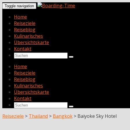
Toggle navigation
Home
Reiseziele
Reiseblog
Kulinarisches
Übersichtskarte
Kontakt
Home
Reiseziele
Reiseblog
Kulinarisches
Übersichtskarte
Kontakt
Reiseziele
>
Thailand
>
Bangkok
>
Baiyoke Sky Hotel