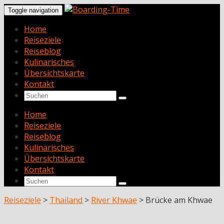
Toggle navigation
Home
Reiseziele
Reiseblog
Kulinarisches
Übersichtskarte
Kontakt
Home
Reiseziele
Reiseblog
Kulinarisches
Übersichtskarte
Kontakt
Reiseziele
>
Thailand
>
River Khwae
>
Brücke am Khwae