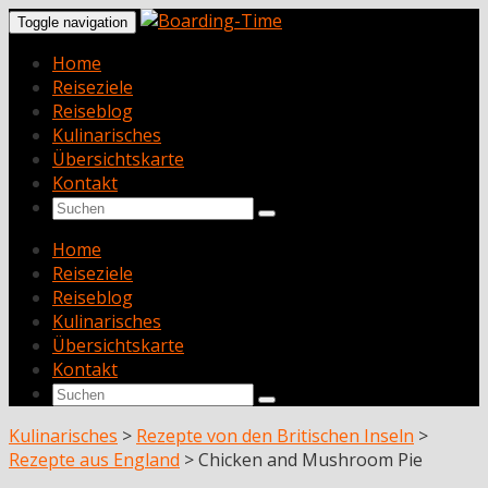
Toggle navigation
Home
Reiseziele
Reiseblog
Kulinarisches
Übersichtskarte
Kontakt
Home
Reiseziele
Reiseblog
Kulinarisches
Übersichtskarte
Kontakt
Kulinarisches
>
Rezepte von den Britischen Inseln
>
Rezepte aus England
>
Chicken and Mushroom Pie