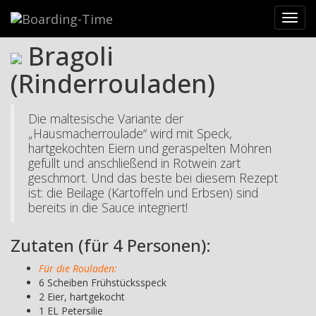
Kulinarisches
>
Rezepte aus Malta
>
Bragoli (Rinderrouladen)
Toggl
navig
Bragoli
(Rinderrouladen)
Die maltesische Variante der
„Hausmacherroulade“ wird mit Speck,
hartgekochten Eiern und geraspelten Möhren
gefüllt und anschließend in Rotwein zart
geschmort. Und das beste bei diesem Rezept
ist: die Beilage (Kartoffeln und Erbsen) sind
bereits in die Sauce integriert!
Zutaten (für 4 Personen):
Für die Rouladen:
6 Scheiben Frühstücksspeck
2 Eier, hartgekocht
1 EL Petersilie