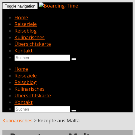
Toggle navigation
Home
Reiseziele
Reiseblog
Kulinarisches
Übersichtskarte
Kontakt
Home
Reiseziele
Reiseblog
Kulinarisches
Übersichtskarte
Kontakt
Kulinarisches
>
Rezepte aus Malta