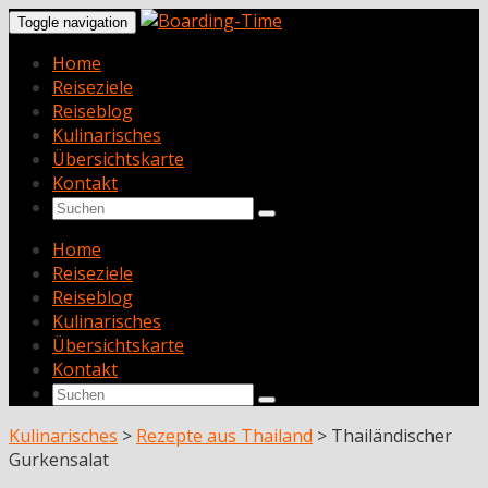
Toggle navigation
Home
Reiseziele
Reiseblog
Kulinarisches
Übersichtskarte
Kontakt
Home
Reiseziele
Reiseblog
Kulinarisches
Übersichtskarte
Kontakt
Kulinarisches
>
Rezepte aus Thailand
>
Thailändischer
Gurkensalat