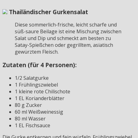
Thailändischer Gurkensalat
Diese sommerlich-frische, leicht scharfe und
süß-saure Beilage ist eine Mischung zwischen
Salat und Dip und schmeckt am besten zu
Satay-Spießchen oder gegrilltem, asiatisch
gewürztem Fleisch.
Zutaten (für 4 Personen):
1/2 Salatgurke
1 Frühlingszwiebel
1 kleine rote Chilischote
1 EL Korianderblätter
80 g Zucker
60 ml Weißweinessig
80 ml Wasser
1 EL Fischsauce
Die Gurke entkernen und fein würfeln. Frühlingszwiebel,