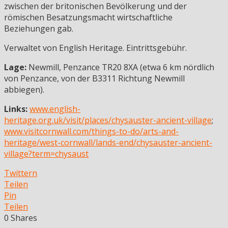
zwischen der britonischen Bevölkerung und der
römischen Besatzungsmacht wirtschaftliche
Beziehungen gab.
Verwaltet von English Heritage. Eintrittsgebühr.
Lage:
Newmill, Penzance TR20 8XA (etwa 6 km nördlich
von Penzance, von der B3311 Richtung Newmill
abbiegen).
Links:
www.english-
heritage.org.uk/visit/places/chysauster-ancient-village
;
www.visitcornwall.com/things-to-do/arts-and-
heritage/west-cornwall/lands-end/chysauster-ancient-
village?term=chysaust
Twittern
Teilen
Pin
Teilen
0
Shares