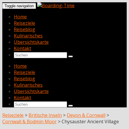
Toggle navigation
Home
Reiseziele
Reiseblog
Kulinarisches
Übersichtskarte
Kontakt
Home
Reiseziele
Reiseblog
Kulinarisches
Übersichtskarte
Kontakt
Reiseziele
>
Britische Inseln
>
Devon & Cornwall
>
Cornwall & Bodmin Moor
>
Chysauster Ancient Village