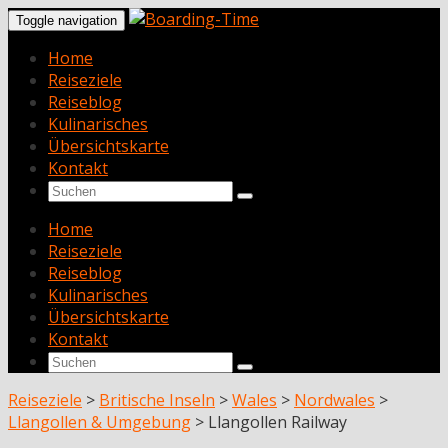
Toggle navigation
Home
Reiseziele
Reiseblog
Kulinarisches
Übersichtskarte
Kontakt
Home
Reiseziele
Reiseblog
Kulinarisches
Übersichtskarte
Kontakt
Reiseziele
>
Britische Inseln
>
Wales
>
Nordwales
>
Llangollen & Umgebung
>
Llangollen Railway