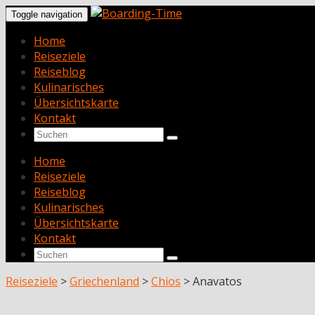
Toggle navigation
Home
Reiseziele
Reiseblog
Kulinarisches
Übersichtskarte
Kontakt
Home
Reiseziele
Reiseblog
Kulinarisches
Übersichtskarte
Kontakt
Reiseziele
>
Griechenland
>
Chios
>
Anavatos