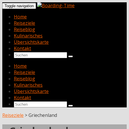
Toggle navigation
Home
Reiseziele
Reiseblog
Kulinarisches
Übersichtskarte
Kontakt
Home
Reiseziele
Reiseblog
Kulinarisches
Übersichtskarte
Kontakt
Reiseziele
>
Griechenland