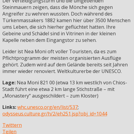
Der Verteidigungsturm und die umgebenden
Steinmauern zeigen, dass die Mönche sich gegen
Angreifer zu wehren wussten. Doch während des
Türkenmassakers 1882 kamen hier über 3500 Menschen
ums Leben, die sich hierher geflüchtet hatten. Ihre
Gebeine und Schädel sind in Vitrinen in der kleinen
Kapelle neben dem Eingangstor zu sehen.
Leider ist Nea Moni oft voller Touristen, da es zum
Pflichtprogramm der meisten organisierten Ausflüge
gehört. Zudem wird auf dem Gelände bereits seit Jahren
immer wieder renoviert. Weltkulturerbe der UNESCO.
Lage:
Nea Moni 821 00 (etwa 13 km westlich von Chios-
Stadt führt eine etwa 2 km lange Stichstraße – mit
„Monastery“ ausgeschildert – zum Kloster)
Links:
whc.unesco.org/en/list/537
;
odysseus.culture.gr/h/2/eh251.jsp?obj_id=1044
Twittern
Teilen