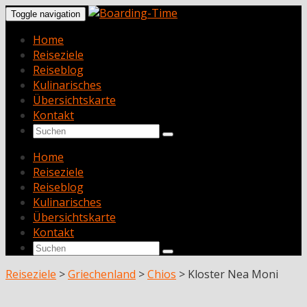
Toggle navigation
Home
Reiseziele
Reiseblog
Kulinarisches
Übersichtskarte
Kontakt
Home
Reiseziele
Reiseblog
Kulinarisches
Übersichtskarte
Kontakt
Reiseziele
>
Griechenland
>
Chios
>
Kloster Nea Moni