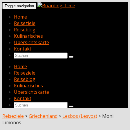
Toggle navigation
Home
Reiseziele
Reiseblog
Kulinarisches
Übersichtskarte
Kontakt
Home
Reiseziele
Reiseblog
Kulinarisches
Übersichtskarte
Kontakt
Reiseziele
>
Griechenland
>
Lesbos (Lesvos)
>
Moni
Limonos