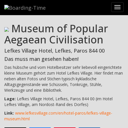
Reiseziele
>
Griechenland
>
Paros
>
Lefkes
>
Museum of
Toggl
Popular Aegaean Civilisation
navig
Museum of Popular
Aegaean Civilisation
Lefkes Village Hotel, Lefkes, Paros 844 00
Das muss man gesehen haben!
Das hübsche und vom Hotelbesitzer sehr liebevoll eingerichtete
kleine Museum gehört zum Hotel Lefkes Village. Hier findet man
neben alten Fotos und Stichen typisch kykladische
Alltagsgegenstände wie Schüsseln, Tonkrüge, Stühle,
Werkzeuge und eine Bibliothek.
Lage:
Lefkes Village Hotel, Lefkes, Paros 844 00 (im Hotel
Lefkes Village, am Nordost-Rand des Dorfes)
Link:
www.lefkesvillage.com/en/hotel-paros/lefkes-village-
museum.html