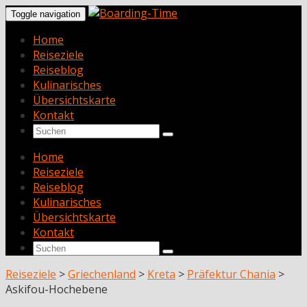
Toggle navigation
Home
Reiseziele
Reiseblog
Kulinarisches
Übersichtskarte
Kontakt
Home
Reiseziele
Reiseblog
Kulinarisches
Übersichtskarte
Kontakt
Reiseziele
>
Griechenland
>
Kreta
>
Präfektur Chania
>
Askifou-Hochebene