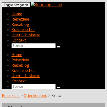
Toggle navigation
Home
Reiseziele
Reiseblog
Kulinarisches
Übersichtskarte
Kontakt
Home
Reiseziele
Reiseblog
Kulinarisches
Übersichtskarte
Kontakt
Reiseziele
>
Griechenland
>
Kreta