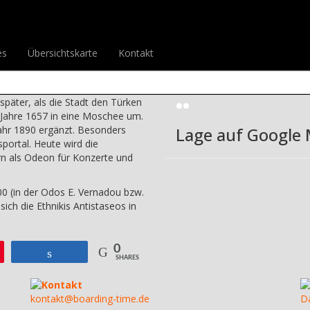
mnon
>
Rethymnon
>
Neratzes-Moschee
Drucke diesen Be
es
Übersichtskarte
Kontakt
 741 00
Bild-Galerie
. von Augustinermönchen als
später, als die Stadt den Türken
m Jahre 1657 in eine Moschee um.
ahr 1890 ergänzt. Besonders
Lage auf Google
portal. Heute wird die
n als Odeon für Konzerte und
 (in der Odos E. Vernadou bzw.
sich die Ethnikis Antistaseos in
0
Teilen
SHARES
Kontakt
kontakt@boarding-time.de
D