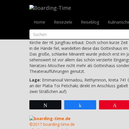
Reiseziele
>
Griechenland
>
Kreta
>
Präfektur Rethy
Neratzes-Moschee
Home
Reiseziele
Reiseblog
Kulinarisch
Emmanouil Vernadou, Rethymnon, Kreta
Ursprünglich wurde das Gebäude Mitte des 16. Jhdts
Kirche der Hl. Jungfrau erbaut. Doch schon kurze Zeit 
in die Hände fiel, wandelten diese das Gotteshaus i
Das große, schlanke Minarett wurde jedoch erst im J
sehenswert ist vor allem das schön verzierte Eingangs
Neratzes-Moschee nicht mehr als Gotteshaus sonder
Theateraufführungen genutzt.
Lage:
Emmanouil Vernadou, Rethymnon, Kreta 741 00
an der Platia Toi Petichaki; direkt im Anschluss gabelt 
zwei Sträßchen auf)
Twittern
Teilen
Pin
boarding-time.de
©2017 boarding-time.de