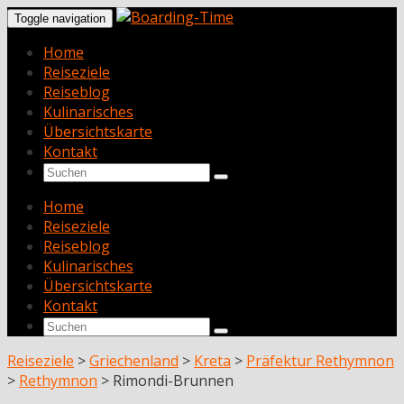
Toggle navigation
Home
Reiseziele
Reiseblog
Kulinarisches
Übersichtskarte
Kontakt
Home
Reiseziele
Reiseblog
Kulinarisches
Übersichtskarte
Kontakt
Reiseziele
>
Griechenland
>
Kreta
>
Präfektur Rethymnon
>
Rethymnon
>
Rimondi-Brunnen