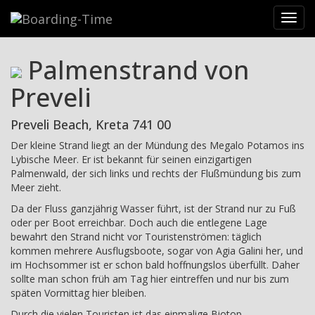
Reiseziele
>
Griechenland
>
Kreta
>
Präfektur Rethymnon
>
Toggl
Preveli
>
Palmenstrand von Preveli
navig
Palmenstrand von
Preveli
Preveli Beach, Kreta 741 00
Der kleine Strand liegt an der Mündung des Megalo Potamos ins
Lybische Meer. Er ist bekannt für seinen einzigartigen
Palmenwald, der sich links und rechts der Flußmündung bis zum
Meer zieht.
Da der Fluss ganzjährig Wasser führt, ist der Strand nur zu Fuß
oder per Boot erreichbar. Doch auch die entlegene Lage
bewahrt den Strand nicht vor Touristenströmen: täglich
kommen mehrere Ausflugsboote, sogar von Agia Galini her, und
im Hochsommer ist er schon bald hoffnungslos überfüllt. Daher
sollte man schon früh am Tag hier eintreffen und nur bis zum
späten Vormittag hier bleiben.
Durch die vielen Touristen ist das einmalige Biotop