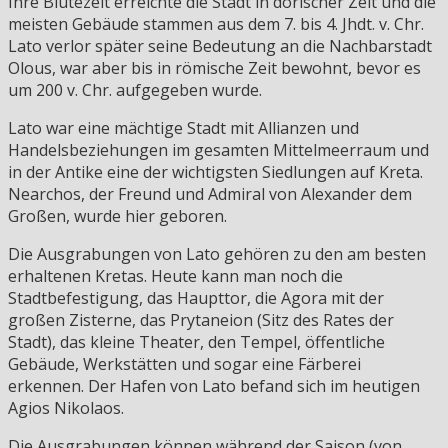
Ihre Blütezeit erreichte die Stadt in dorischer Zeit und die
meisten Gebäude stammen aus dem 7. bis 4. Jhdt. v. Chr.
Lato verlor später seine Bedeutung an die Nachbarstadt
Olous, war aber bis in römische Zeit bewohnt, bevor es
um 200 v. Chr. aufgegeben wurde.
Lato war eine mächtige Stadt mit Allianzen und
Handelsbeziehungen im gesamten Mittelmeerraum und
in der Antike eine der wichtigsten Siedlungen auf Kreta.
Nearchos, der Freund und Admiral von Alexander dem
Großen, wurde hier geboren.
Die Ausgrabungen von Lato gehören zu den am besten
erhaltenen Kretas. Heute kann man noch die
Stadtbefestigung, das Haupttor, die Agora mit der
großen Zisterne, das Prytaneion (Sitz des Rates der
Stadt), das kleine Theater, den Tempel, öffentliche
Gebäude, Werkstätten und sogar eine Färberei
erkennen. Der Hafen von Lato befand sich im heutigen
Agios Nikolaos.
Die Ausgrabungen können während der Saison (von