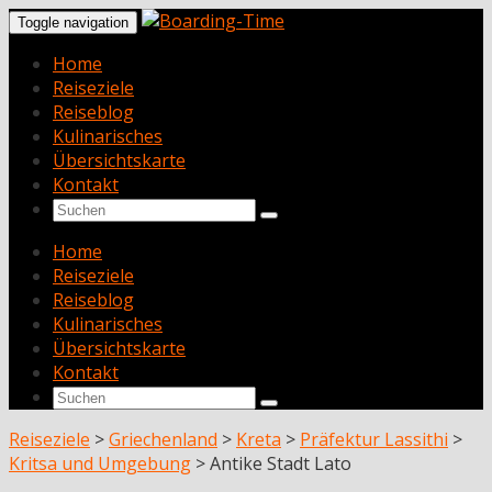
Toggle navigation
Home
Reiseziele
Reiseblog
Kulinarisches
Übersichtskarte
Kontakt
Home
Reiseziele
Reiseblog
Kulinarisches
Übersichtskarte
Kontakt
Reiseziele
>
Griechenland
>
Kreta
>
Präfektur Lassithi
>
Kritsa und Umgebung
>
Antike Stadt Lato