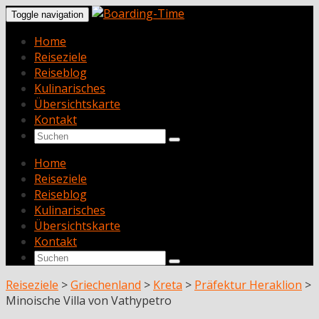
Toggle navigation
Home
Reiseziele
Reiseblog
Kulinarisches
Übersichtskarte
Kontakt
Home
Reiseziele
Reiseblog
Kulinarisches
Übersichtskarte
Kontakt
Reiseziele
>
Griechenland
>
Kreta
>
Präfektur Heraklion
>
Minoische Villa von Vathypetro