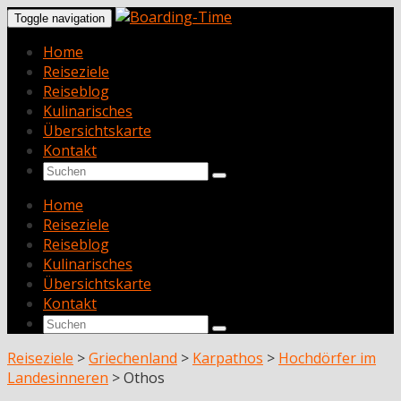
Toggle navigation
Home
Reiseziele
Reiseblog
Kulinarisches
Übersichtskarte
Kontakt
Home
Reiseziele
Reiseblog
Kulinarisches
Übersichtskarte
Kontakt
Reiseziele
>
Griechenland
>
Karpathos
>
Hochdörfer im
Landesinneren
>
Othos