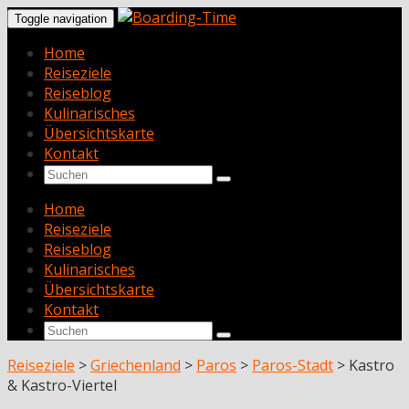
Toggle navigation
Home
Reiseziele
Reiseblog
Kulinarisches
Übersichtskarte
Kontakt
Home
Reiseziele
Reiseblog
Kulinarisches
Übersichtskarte
Kontakt
Reiseziele
>
Griechenland
>
Paros
>
Paros-Stadt
>
Kastro
& Kastro-Viertel