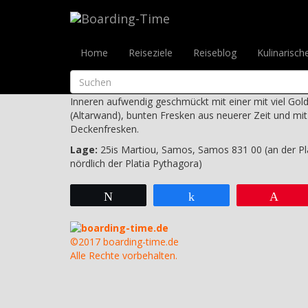
Reiseziele
>
Griechenland
>
Samos
>
Samos-Stadt
>
Kirche Agios Nikol
Home
Reiseziele
Reiseblog
Kulinarisch
25is Martiou, Samos, Samos 831 00
Diese reich ausgestattete Kirche ist das wichtigste Go
Inneren aufwendig geschmückt mit einer mit viel Gold
(Altarwand), bunten Fresken aus neuerer Zeit und mit
Deckenfresken.
Lage:
25is Martiou, Samos, Samos 831 00 (an der Pl
nördlich der Platia Pythagora)
Twittern
Teilen
Pin
boarding-time.de
©2017 boarding-time.de
Alle Rechte vorbehalten.