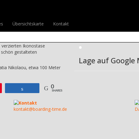
Kirche Agios Nikolaos
aos
Drucke diesen Be
es
Übersichtskarte
Kontakt
Bild-Galerie
tteshaus der Stadt. Sie ist im
 verzierten Ikonostase
 schön gestalteten
Lage auf Google
atia Nikolaou, etwa 100 Meter
0
Teilen
SHARES
Kontakt
kontakt@boarding-time.de
D