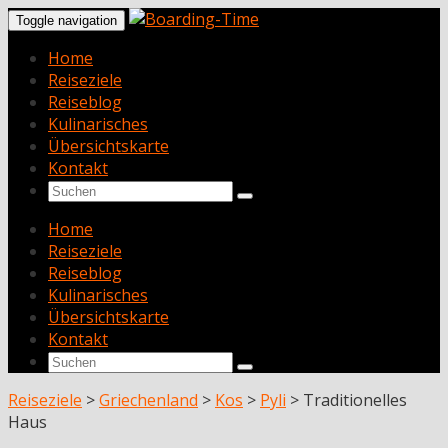
Toggle navigation
Home
Reiseziele
Reiseblog
Kulinarisches
Übersichtskarte
Kontakt
Home
Reiseziele
Reiseblog
Kulinarisches
Übersichtskarte
Kontakt
Reiseziele
>
Griechenland
>
Kos
>
Pyli
>
Traditionelles
Haus