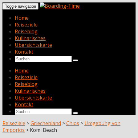
Toggle navigation
Home
Reiseziele
Reiseblog
Kulinarisches
Übersichtskarte
Kontakt
Home
Reiseziele
Reiseblog
Kulinarisches
Übersichtskarte
Kontakt
Reiseziele
>
Griechenland
>
Chios
>
Umgebung von
Emporios
>
Komi Beach