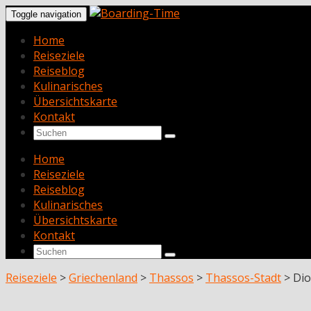
Toggle navigation
Home
Reiseziele
Reiseblog
Kulinarisches
Übersichtskarte
Kontakt
Home
Reiseziele
Reiseblog
Kulinarisches
Übersichtskarte
Kontakt
Reiseziele
>
Griechenland
>
Thassos
>
Thassos-Stadt
>
Dio