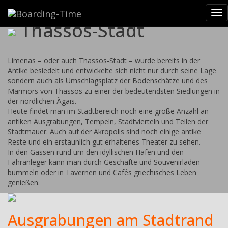
Reiseziele
>
Griechenland
>
Thassos
>
Thassos-Stadt
Tog
Thassos-Stadt
nav
Limenas – oder auch Thassos-Stadt – wurde bereits in der
Antike besiedelt und entwickelte sich nicht nur durch seine Lage
sondern auch als Umschlagsplatz der Bodenschätze und des
Marmors von Thassos zu einer der bedeutendsten Siedlungen in
der nördlichen Ägäis.
Heute findet man im Stadtbereich noch eine große Anzahl an
antiken Ausgrabungen, Tempeln, Stadtvierteln und Teilen der
Stadtmauer. Auch auf der Akropolis sind noch einige antike
Reste und ein erstaunlich gut erhaltenes Theater zu sehen.
In den Gassen rund um den idyllischen Hafen und den
Fähranleger kann man durch Geschäfte und Souvenirläden
bummeln oder in Tavernen und Cafés griechisches Leben
genießen.
Ausgrabungen am Stadtrand